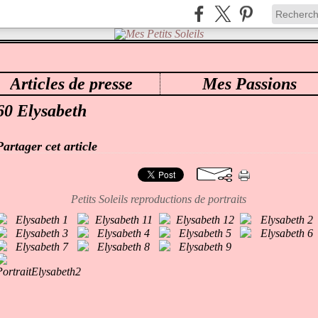
Articles de presse
Mes Passions
ES PETITS SOLEILS
>
CATEGORIES
>
- MES PETITS SOLEILS
60 Elysabeth
Partager cet article
Petits Soleils reproductions de portraits