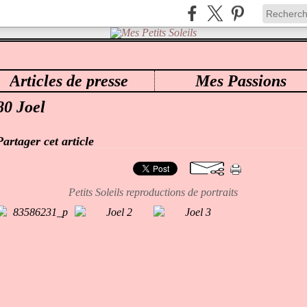
Articles de presse
Mes Passions
ES PETITS SOLEILS
>
CATEGORIES
>
- MES PETITS SOLEILS
80 Joel
Partager cet article
Petits Soleils reproductions de portraits