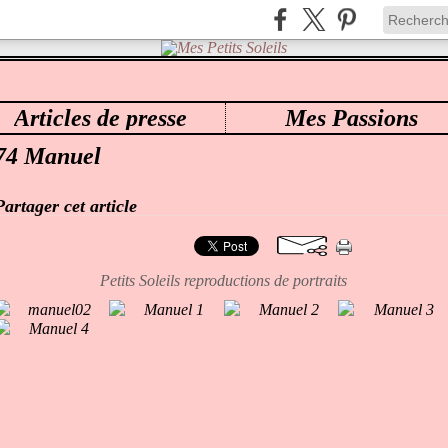
Articles de presse
Mes Passions
ES PETITS SOLEILS
>
CATEGORIES
>
- MES PETITS SOLEILS
74 Manuel
Partager cet article
Petits Soleils reproductions de portraits