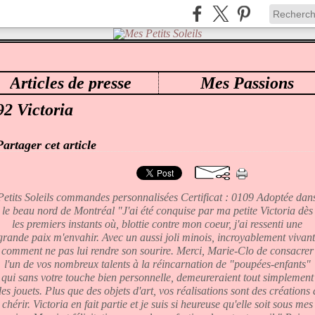
Articles de presse
Mes Passions
ES PETITS SOLEILS
>
CATEGORIES
>
- MES PETITS SOLEILS
92 Victoria
Partager cet article
Petits Soleils commandes personnalisées Certificat : 0109 Adoptée dan
le beau nord de Montréal "J'ai été conquise par ma petite Victoria dès
les premiers instants où, blottie contre mon coeur, j'ai ressenti une
grande paix m'envahir. Avec un aussi joli minois, incroyablement vivant
comment ne pas lui rendre son sourire. Merci, Marie-Clo de consacrer
l'un de vos nombreux talents à la réincarnation de "poupées-enfants"
qui sans votre touche bien personnelle, demeureraient tout simplement
des jouets. Plus que des objets d'art, vos réalisations sont des créations 
chérir. Victoria en fait partie et je suis si heureuse qu'elle soit sous mes