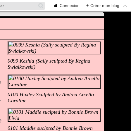
Connexion
+
Créer mon blog
Albums Photos
0099 Keshia (Sally sculpted By Regina
Swialkowski)
s
0100 Huxley Sculpted by Andrea Arcello
,
Coraline
à
0101 Maddie suclpted by Bonnie Brown