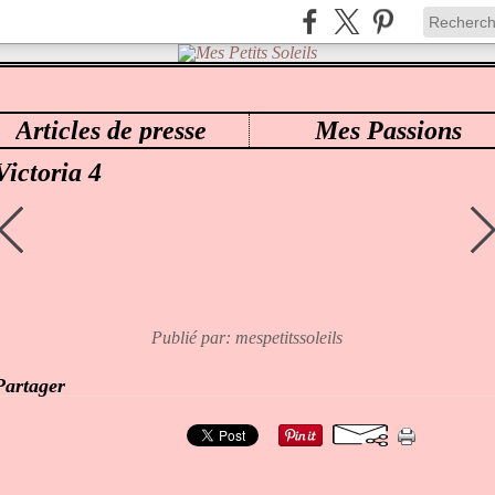
Articles de presse
Mes Passions
ES PETITS SOLEILS
>
92 VICTORIA
>
VICTORIA 4
Victoria 4
Publié par: mespetitssoleils
Partager