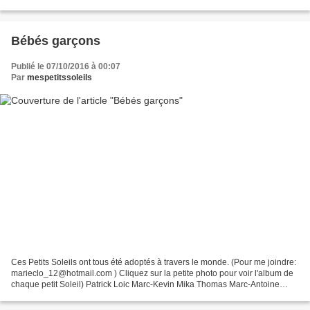
Zahira Alicia Marie-Lou Choupette...
Bébés garçons
Publié le 07/10/2016 à 00:07
Par
mespetitssoleils
Ces Petits Soleils ont tous été adoptés à travers le monde. (Pour me joindre:
marieclo_12@hotmail.com ) Cliquez sur la petite photo pour voir l'album de
chaque petit Soleil) Patrick Loic Marc-Kevin Mika Thomas Marc-Antoine
Sacha Viny Sacha-Lee