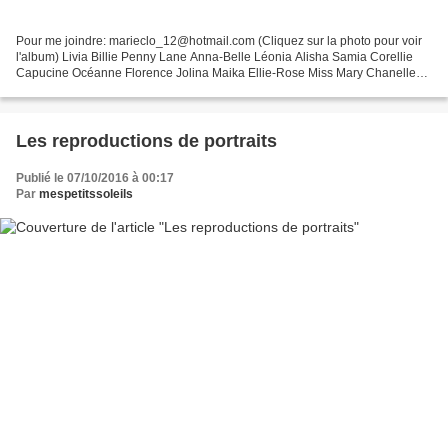
Pour me joindre: marieclo_12@hotmail.com (Cliquez sur la photo pour voir
l'album) Livia Billie Penny Lane Anna-Belle Léonia Alisha Samia Corellie
Capucine Océanne Florence Jolina Maika Ellie-Rose Miss Mary Chanelle
Clarence Marie-Lou Pénéloppe Anne-Sophia...
Les reproductions de portraits
Publié le 07/10/2016 à 00:17
Par
mespetitssoleils