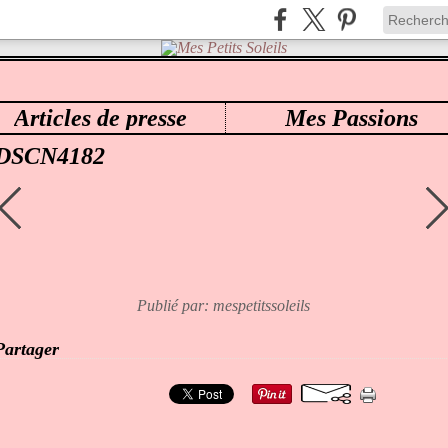
Articles de presse
Mes Passions
ES PETITS SOLEILS
>
40 CORA
>
DSCN4182
DSCN4182
Publié par: mespetitssoleils
Partager