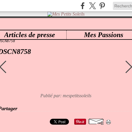
Articles de presse
Mes Passions
ES PETITS SOLEILS
>
0109 SASKIA SCULPTED BY BONNIE BROWN ANNA-BELLE
>
DSCN8758
DSCN8758
Publié par: mespetitssoleils
Partager