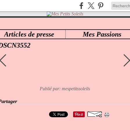
Articles de presse
Mes Passions
ES PETITS SOLEILS
>
37 KELIANNE
>
DSCN3552
DSCN3552
Publié par: mespetitssoleils
Partager