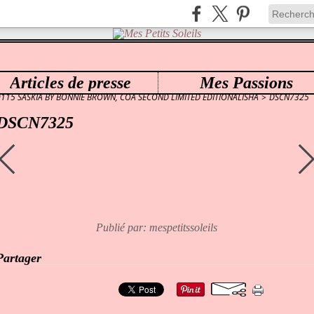
Articles de presse
Mes Passions
ES PETITS SOLEILS
>
0115 SASKIA BY BONNIE BROWN, COA SECOND LIMITED EDITIONALISHA
>
DSCN7325
DSCN7325
Publié par: mespetitssoleils
Partager