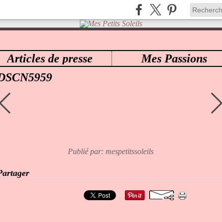
Articles de presse
Mes Passions
ES PETITS SOLEILS
>
38 CHOUPETTE
>
DSCN5959
DSCN5959
Publié par: mespetitssoleils
Partager