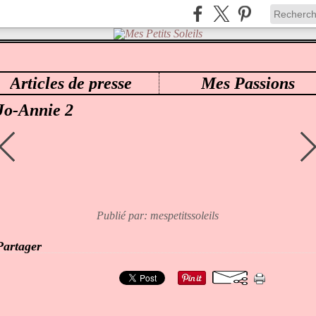
Articles de presse
Mes Passions
ES PETITS SOLEILS
>
79 JO-ANNIE
>
JO-ANNIE 2
Jo-Annie 2
Publié par: mespetitssoleils
Partager