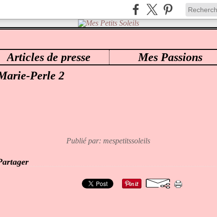
Articles de presse
Mes Passions
ES PETITS SOLEILS
>
71 MARIE-PERLE
>
MARIE-PERLE 2
Marie-Perle 2
Publié par: mespetitssoleils
Partager