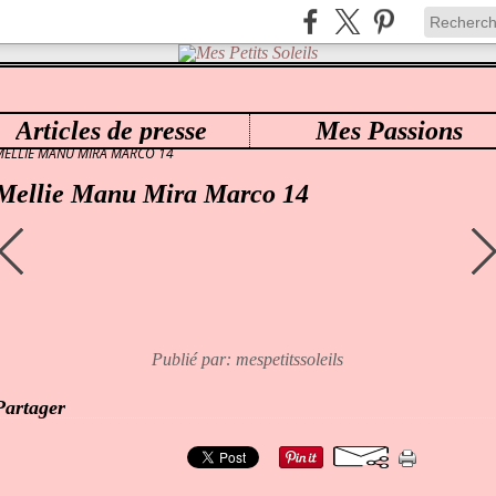
Articles de presse
Mes Passions
ES PETITS SOLEILS
>
54 MELLIE MANU MIRA MARCO 1
>
MELLIE MANU MIRA MARCO 14
Mellie Manu Mira Marco 14
Publié par: mespetitssoleils
Partager