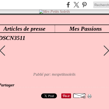
Articles de presse
Mes Passions
ES PETITS SOLEILS
>
48 OCÉANE
>
DSCN3511
DSCN3511
Publié par: mespetitssoleils
Partager