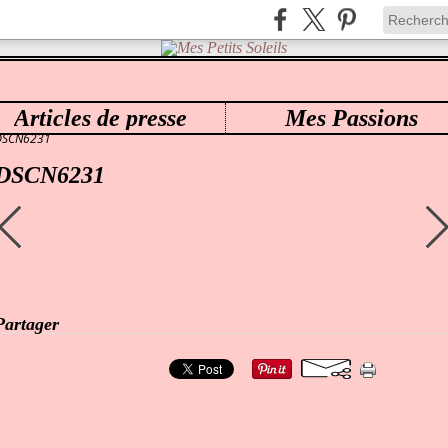
Articles de presse
Mes Passions
ES PETITS SOLEILS
>
0117 ELENA SCULPTED BY REGINA SWIALKOWSKI ZAHIRA
>
DSCN6231
DSCN6231
Partager