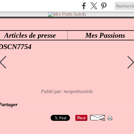
Articles de presse
Mes Passions
ES PETITS SOLEILS
>
0113 RAVEN SCULPTED BY PING LAU AZURA
>
DSCN7754
DSCN7754
Publié par: mespetitssoleils
Partager