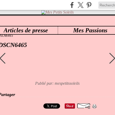
Articles de presse
Mes Passions
ES PETITS SOLEILS
>
0120 CHANELLE SCULPTED BY JANNIE DE LANGE BÉATRICE
>
DSCN6465
DSCN6465
Publié par: mespetitssoleils
Partager