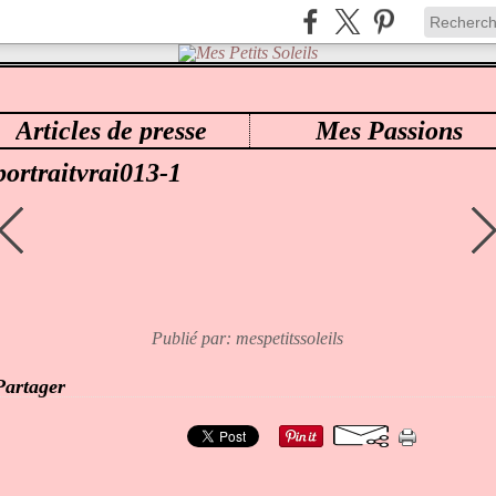
Articles de presse
Mes Passions
ES PETITS SOLEILS
>
70 LOIC
>
PORTRAITVRAI013-1
portraitvrai013-1
Publié par: mespetitssoleils
Partager