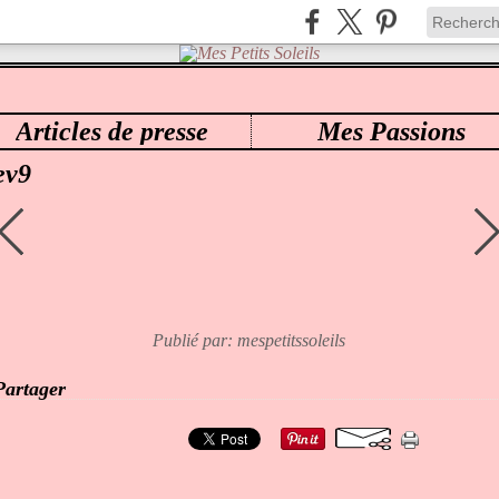
Articles de presse
Mes Passions
ES PETITS SOLEILS
>
0104 CAMMI SCULPTED BY PING LAU EVA-MAE
>
EV9
ev9
Publié par: mespetitssoleils
Partager